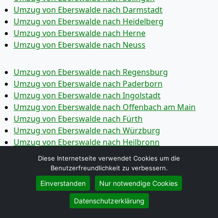
Umzug von Eberswalde nach Darmstadt
Umzug von Eberswalde nach Heidelberg
Umzug von Eberswalde nach Herne
Umzug von Eberswalde nach Neuss
Umzug von Eberswalde nach Regensburg
Umzug von Eberswalde nach Paderborn
Umzug von Eberswalde nach Ingolstadt
Umzug von Eberswalde nach Offenbach am Main
Umzug von Eberswalde nach Fürth
Umzug von Eberswalde nach Würzburg
Umzug von Eberswalde nach Heilbronn
Umzug von Eberswalde nach Ulm
Diese Internetseite verwendet Cookies um die
Umzug von Eberswalde nach Pforzheim
Benutzerfreundlichkeit zu verbessern.
Umzug von Eberswalde nach Wolfsburg
Einverstanden
Nur notwendige Cookies
Umzug von Eberswalde nach Bottrop
Umzug von Eberswalde nach Göttingen
Datenschutzerklärung
Umzug von Eberswalde nach Reutlingen