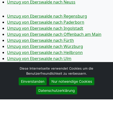
Umzug von Eberswalde nach Neuss
Umzug von Eberswalde nach Regensburg
Umzug von Eberswalde nach Paderborn
Umzug von Eberswalde nach Ingolstadt
Umzug von Eberswalde nach Offenbach am Main
Umzug von Eberswalde nach Fürth
Umzug von Eberswalde nach Würzburg
Umzug von Eberswalde nach Heilbronn
Umzug von Eberswalde nach Ulm
Umzug von Eberswalde nach Pforzheim
Diese Internetseite verwendet Cookies um die
Umzug von Eberswalde nach Wolfsburg
Benutzerfreundlichkeit zu verbessern.
Umzug von Eberswalde nach Bottrop
Einverstanden
Nur notwendige Cookies
Umzug von Eberswalde nach Göttingen
Umzug von Eberswalde nach Reutlingen
Datenschutzerklärung
Umzug von Eberswalde nach Bremer­haven
Umzug von Eberswalde nach Koblenz
Umzug von Eberswalde nach Erlangen